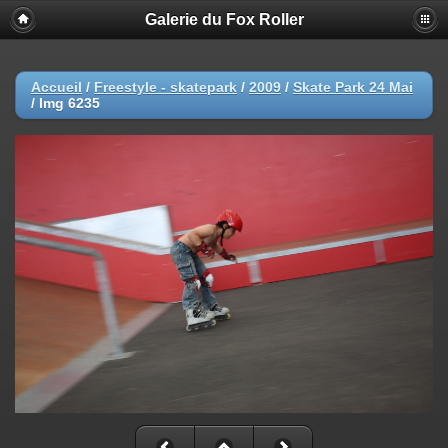
Galerie du Fox Roller
Accueil
/
Freestyle - skatepark
/
2009
/
Skate Park 24 Mai
/
Img 6235