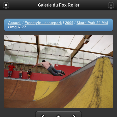
Galerie du Fox Roller
Accueil
/
Freestyle - skatepark
/
2009
/
Skate Park 24 Mai
/
Img 6177