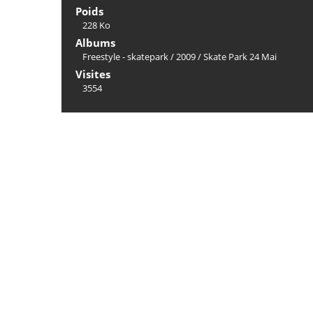
Poids
228 Ko
Albums
Freestyle - skatepark
/
2009
/
Skate Park 24 Mai
Visites
3554