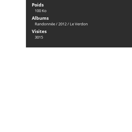
Poids
100 Ko
Albums
Randonnée
/
2012
/
Le Verdon
Visites
3015