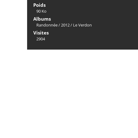
Poids
90 Ko
Albums
Randonnée
/
2012
/
Le Verdon
Visites
2904