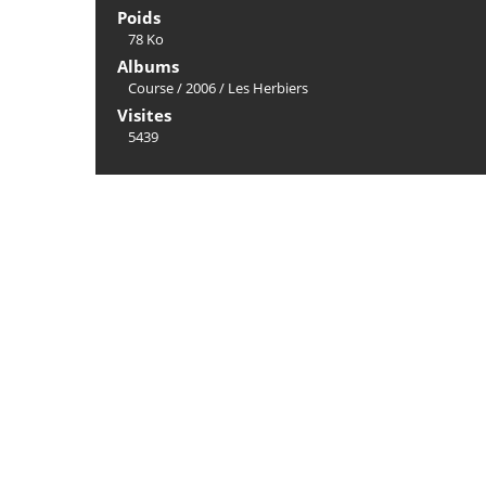
Poids
78 Ko
Albums
Course
/
2006
/
Les Herbiers
Visites
5439