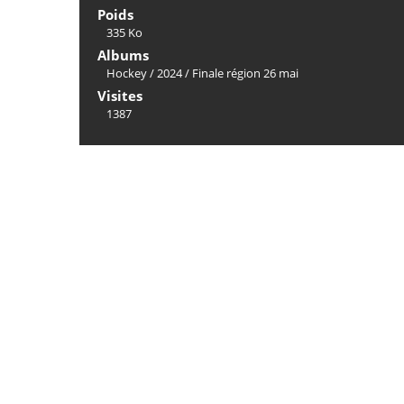
Poids
335 Ko
Albums
Hockey
/
2024
/
Finale région 26 mai
Visites
1387