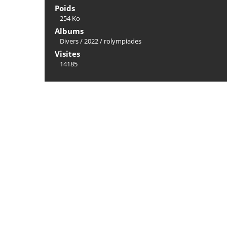
Poids
254 Ko
Albums
Divers
/
2022
/
rolympiades
Visites
14185